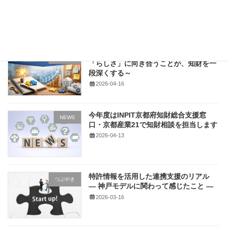
―― 事業化戦略をつなぐ「MFTP」的整
理
2026-04-20
「デザイン経営」に触れて感じたこと ～
中小企業
「らしさ」に向き合うことが、知財を一
段深くする～
2026-04-16
今年度はINPIT京都府知財総合支援窓
NEWS
口・京都産業21で知財相談を担当します
2026-04-13
特許情報を活用した連携支援のリアル
つぶやき
― 神戸モデルに関わって感じたこと ―
2026-03-16