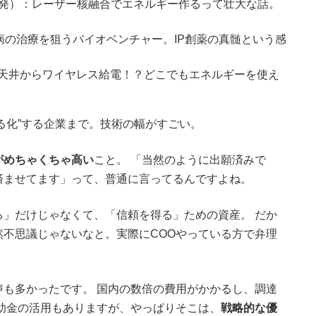
発）：レーザー核融合でエネルギー作るって壮大な話。
病の治療を狙うバイオベンチャー。IP創薬の真髄という感
天井からワイヤレス給電！？どこでもエネルギーを使え
える化”する企業まで。技術の幅がすごい。
がめちゃくちゃ高い
こと。 「当然のように出願済みで
済ませてます」って、普通に言ってるんですよね。
」だけじゃなくて、「信頼を得る」ための資産。 だか
不思議じゃないなと。実際にCOOやっている方で弁理
も多かったです。 国内の数倍の費用がかかるし、調達
助金の活用もありますが、やっぱりそこは、
戦略的な優