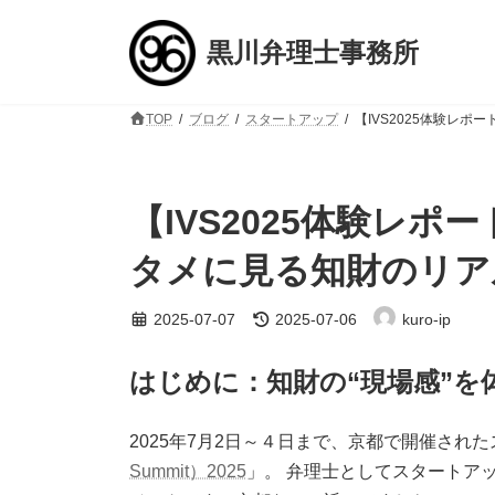
コ
ナ
ン
ビ
黒川弁理士事務所
テ
ゲ
ン
ー
ツ
シ
TOP
ブログ
スタートアップ
【IVS2025体験レ
へ
ョ
ス
ン
キ
に
ッ
移
【IVS2025体験レ
プ
動
タメに見る知財のリア
最
2025-07-07
2025-07-06
kuro-ip
終
更
新
はじめに：知財の“現場感”を体感
日
時
:
2025年7月2日～４日まで、京都で開催され
Summit）2025
」。 弁理士としてスタートア