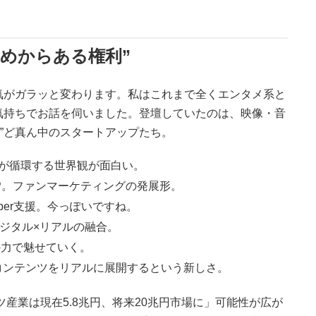
。
めからある権利”
気がガラッと変わります。私はこれまで全くエンタメ系と
気持ちでお話を伺いました。登壇していたのは、映像・音
し活”ど真ん中のスタートアップたち。
創作が循環する世界観が面白い。
e LP。ファンマーケティングの発展形。
uber支援。今っぽいですね。
ジタル×リアルの融合。
の力で魅せていく。
コンテンツをリアルに展開するという新しさ。
産業は現在5.8兆円、将来20兆円市場に」可能性が広が