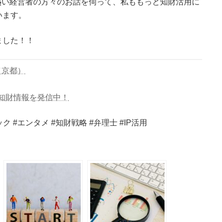
 熱い経営者の方々のお話を伺って、私ももっと知財活用に
います。
ました！！
（京都）
知財情報を発信中！
ック #エンタメ #知財戦略 #弁理士 #IP活用