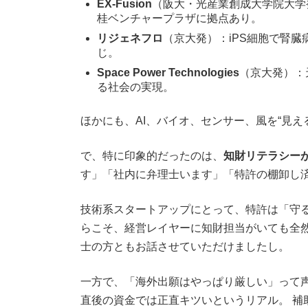
EX-Fusion
（阪大・光産業創成大学院大学
桂ベンチャープラザに拠点あり。
リジェネフロ
（京大発）：iPS細胞で腎臓
じ。
Space Power Technologies
（京大発）：
る社会の実現。
ほかにも、AI、バイオ、センサー、風を“見
で、特に印象的だったのは、
知財リテラシー
す」「社内に弁理士います」「特許の棚卸し
技術系スタートアップにとって、特許は「守る
らこそ、経営レイヤーに知財担当がいても全然
士の方ともお話させていただけましたし。
一方で、「海外出願はやっぱり厳しい」って声
直後の資金では正直キツいというリアル。 補