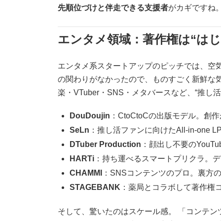
先順位づけと伴走できる支援者
がカギですね
エンタメ領域：著作権は“はじ
エンタメ系スタートアップのピッチでは、空
の関わりがなかったので、ものすごく新鮮な
楽・VTuber・SNS・メタバースなど、“推
DouDoujin
：CtoCtoCの出版モデル。
SeLn
：推し活ファンに向けたAll-in-on
DTuber Production
：顔出し不要のYouT
HARTi
：持ち運べるスマートプリクラ。デ
CHAMMI
：SNSコンテンツのプロ。裏方
STAGEBANK
：薬局とコラボして著作権
そして、驚いたのはスケール感。 「コンテンツ