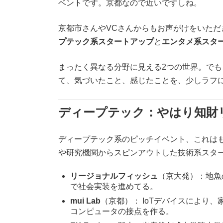
ベントです。京都なので近いですしね。
京都市さんやVCさんからもお声がけをいただ
プテック系スタートアップ
と
エンタメ系スタ
まったく異なる分野に見える2つの世界。でも
て、気づいたこと、感じたことを、少しラフ
ディープテック：やはり知財
ディープテック系のピッチイベント、これはも
や研究機関からスピンアウトした技術系スタ
リージョナルフィッシュ
（京大発）：地魚
で社会実装を進めてる。
mui Lab
（京都）： IoTデバイスにより
コンピュータの接点を作る。