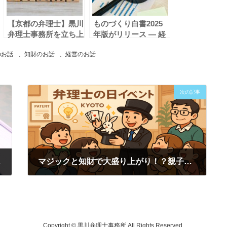
【京都の弁理士】黒川
ものづくり白書2025
弁理士事務所を立ち上
年版がリリース ― 経
げた想い – 中小企
営者が押さえるべき最
のお話
、
知財のお話
、
経営のお話
業・スタートアップの
新動向と知財・経営戦
「経営に寄り添う知財
略 ―
パートナー」として
次の記事
てみよう
マジックと知財で大盛り上がり！？親子で楽しめる京都の「弁理士の日」イベント
2025-07-10
Copyright © 黒川弁理士事務所 All Rights Reserved.