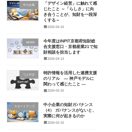
「デザイン経営」に触れて感
中小企業
じたこと ～「らしさ」に向
き合うことが、知財を一段深
くする～
2026-04-16
今年度はINPIT京都府知財総
NEWS
合支援窓口・京都産業21で知
財相談を担当します
2026-04-13
特許情報を活用した連携支援
つぶやき
のリアル ― 神戸モデルに
関わって感じたこと ―
2026-03-16
中小企業の知財ガバナンス
スタートアップ
（4） ガバナンスがないと、
実際に何が起きるのか
2026-02-16