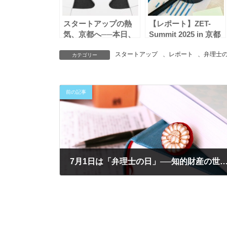
スタートアップの熱
【レポート】ZET-
気、京都へ──本日、
Summit 2025 in 京都
IVS 2025開幕！
に参加！脱炭素社会の
スタートアップ
、
レポート
、
弁理士
最前線を体感 - 知財戦
カテゴリー
略の視点から
前の記事
7月1日は「弁理士の日」──知的財産の世界に、ふれ
2025-07-04